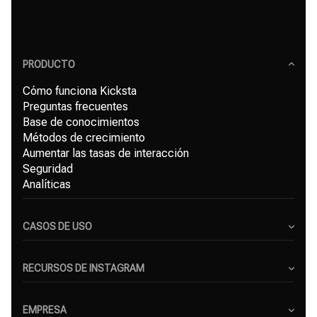
PRODUCTO
Cómo funciona Kicksta
Preguntas frecuentes
Base de conocimientos
Métodos de crecimiento
Aumentar las tasas de interacción
Seguridad
Analíticas
CASOS DE USO
Creadores de contenido
Pequeñas empresas
RECURSOS DE INSTAGRAM
Freelancers
Blog
Agencias de marketing
Generador de hashtags para Instagram
EMPRESA