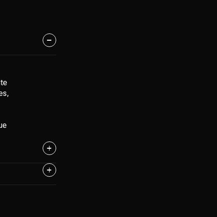
nte
es,
ue
se
o
res de