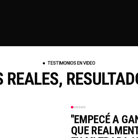
 tu
más
n.
TESTIMONIOS EN VIDEO
S REALES, RESULTAD
N PROMOCIONES
"EMPECÉ A GA
KSTA ME AYUDÓ
QUE REALMENT