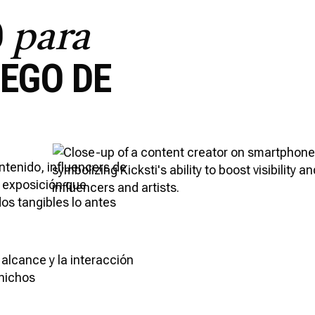
O
para
EGO DE
ntenido, influencers de
a exposición que
s tangibles lo antes
alcance y la interacción
 nichos