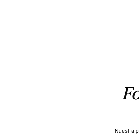
A AUMENTAR MI NÚMERO DE
EN CASI MIL!"
Morgan, Dueño de negocio
F
Nuestra p