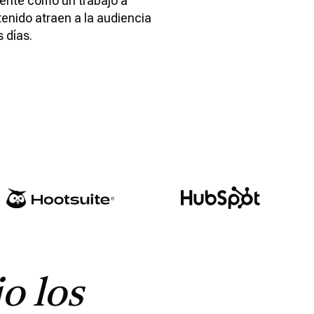
bente como un trabajo a
enido atraen a la audiencia
 días.
jo
los