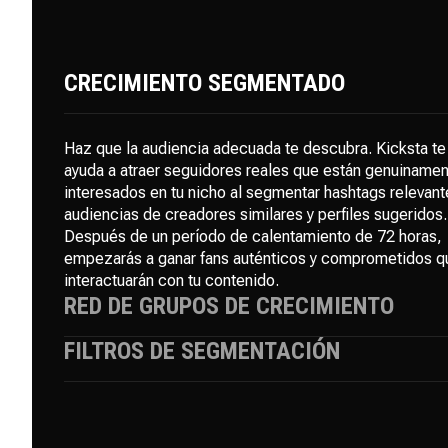
CRECIMIENTO SEGMENTADO
Haz que la audiencia adecuada te descubra. Kicksta te
ayuda a atraer seguidores reales que están genuiname
interesados en tu nicho al segmentar hashtags relevant
audiencias de creadores similares y perfiles sugeridos.
Después de un período de calentamiento de 72 horas,
empezarás a ganar fans auténticos y comprometidos q
interactuarán con tu contenido.
RED DE GRUPOS DE CRECIMIENTO
FILTROS DE SEGMENTACIÓN
Aumenta tu visibilidad al instante utilizando grupos de
interacción privados donde creadores reales como tú 
apoyan mutuamente con "me gusta" y comentarios. A
Incluye o excluye usuarios específicos, competidores 
medida que tu contenido gana impulso, el algoritmo de
cuentas irrelevantes. Ya sea que quieras dirigirte a líde