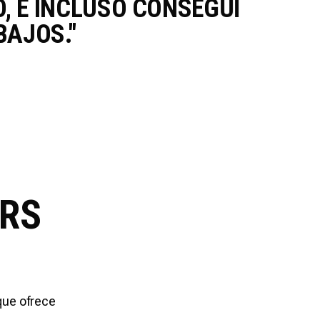
O, E INCLUSO CONSEGUÍ
M
AJOS."
L
Al
RS
que ofrece