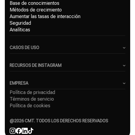
Base de conocimientos
Métodos de crecimiento
Aumentar las tasas de interacción
Seguridad
Analíticas
CASOS DE USO
Creadores de contenido
Pequeñas empresas
RECURSOS DE INSTAGRAM
Freelancers
Blog
Agencias de marketing
Generador de hashtags para Instagram
EMPRESA
Servicio de crecimiento en Instagram
Política de privacidad
Sobre nosotros
Crecimiento orgánico en Instagram
Términos de servicio
Casos de éxito
Seguidores de Instagram gratis
Política de cookies
Contacto
Comparaciones
Afiliado
Agencia
@
2026
CMT. TODOS LOS DERECHOS RESERVADOS