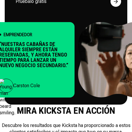
Pruébalo gratis
PRENDEDOR
STRAS CABAÑAS DE
ILER SIEMPRE ESTÁN
RVADAS, Y AHORA TENGO
PO PARA LANZAR UN
O NEGOCIO SECUNDARIO.”
Carston Cole
MIRA KICKSTA EN ACCIÓN
Descubre los resultados que Kicksta ha proporcionado a estos
clientes satisfechos y el impacto que tuvo en su marca.