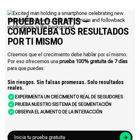
PRUÉBALO GRATIS —
COMPRUEBA LOS RESULTADOS
POR TI MISMO
Creemos que el crecimiento debe hablar por sí mismo.
Por eso ofrecemos una
prueba 100% gratuita de 7 días
para que puedas:
Sin riesgos. Sin falsas promesas. Solo resultados
reales.
EXPERIMENTA UN CRECIMIENTO REAL DE SEGUIDORES
PRUEBA NUESTRO SISTEMA DE SEGMENTACIÓN
OBSERVA EL AUMENTO DE LA INTERACCIÓN
Inicia tu prueba gratuita