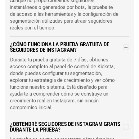
Aunque no proporcionamos seguidores
instantáneos o generados por bots, la prueba te
da acceso a las herramientas y la configuración de
segmentación utilizadas para atraer seguidores
reales con el tiempo.
¿CÓMO FUNCIONA LA PRUEBA GRATUITA DE
SEGUIDORES DE INSTAGRAM?
Durante tu prueba gratuita de 7 días, obtienes
acceso completo al panel de control de Kicksta,
donde puedes configurar tu segmentación,
explorar tu estrategia de crecimiento y ver cómo
funciona nuestro sistema. Está diseñado para
ayudarte a comprender cómo se construye un
crecimiento real en Instagram, sin ningún
compromiso inicial.
¿OBTENDRÉ SEGUIDORES DE INSTAGRAM GRATIS
DURANTE LA PRUEBA?