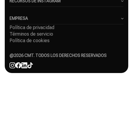
Pequeñas empresas
RECURSOS DE INSTAGRAM
Freelancers
Blog
Agencias de marketing
Generador de hashtags para Instagram
EMPRESA
Servicio de crecimiento en Instagram
Política de privacidad
Sobre nosotros
Crecimiento orgánico en Instagram
Términos de servicio
Casos de éxito
Seguidores de Instagram gratis
Política de cookies
Contacto
Comparaciones
Afiliado
Agencia
@
2026
CMT. TODOS LOS DERECHOS RESERVADOS