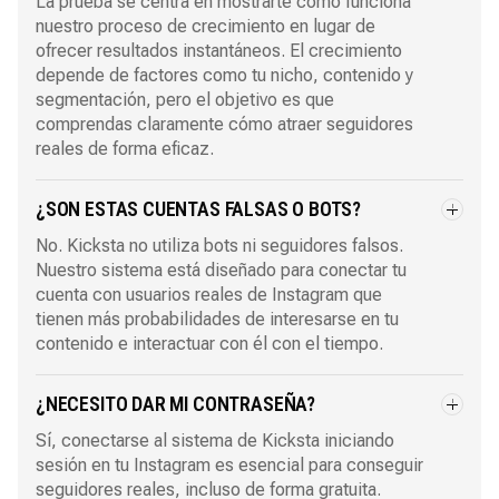
La prueba se centra en mostrarte cómo funciona
nuestro proceso de crecimiento en lugar de
ofrecer resultados instantáneos. El crecimiento
depende de factores como tu nicho, contenido y
segmentación, pero el objetivo es que
comprendas claramente cómo atraer seguidores
reales de forma eficaz.
¿SON ESTAS CUENTAS FALSAS O BOTS?
No. Kicksta no utiliza bots ni seguidores falsos.
Nuestro sistema está diseñado para conectar tu
cuenta con usuarios reales de Instagram que
tienen más probabilidades de interesarse en tu
contenido e interactuar con él con el tiempo.
¿NECESITO DAR MI CONTRASEÑA?
Sí, conectarse al sistema de Kicksta iniciando
sesión en tu Instagram es esencial para conseguir
seguidores reales, incluso de forma gratuita.