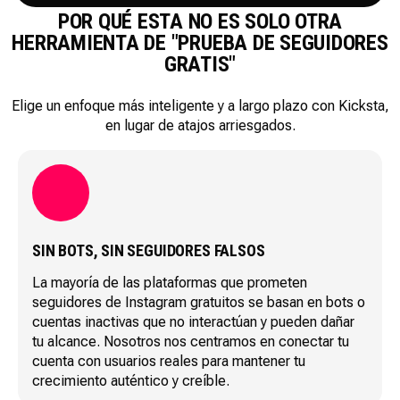
POR QUÉ ESTA NO ES SOLO OTRA
HERRAMIENTA DE "PRUEBA DE SEGUIDORES
GRATIS"
Elige un enfoque más inteligente y a largo plazo con Kicksta,
en lugar de atajos arriesgados.
SIN BOTS, SIN SEGUIDORES FALSOS
La mayoría de las plataformas que prometen
seguidores de Instagram gratuitos se basan en bots o
cuentas inactivas que no interactúan y pueden dañar
tu alcance. Nosotros nos centramos en conectar tu
cuenta con usuarios reales para mantener tu
crecimiento auténtico y creíble.