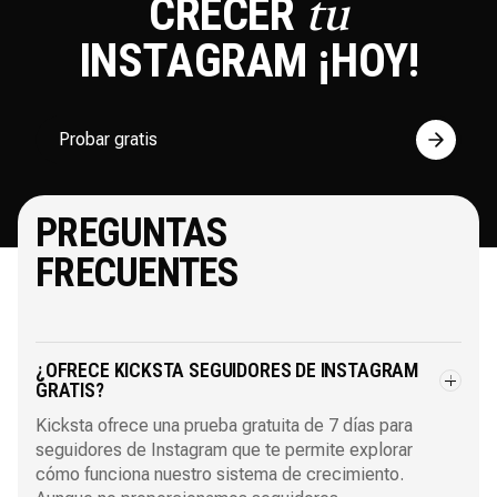
CRECER
tu
INSTAGRAM
¡HOY!
Probar gratis
PREGUNTAS
FRECUENTES
¿OFRECE KICKSTA SEGUIDORES DE INSTAGRAM
GRATIS?
Kicksta ofrece una prueba gratuita de 7 días para
seguidores de Instagram que te permite explorar
cómo funciona nuestro sistema de crecimiento.