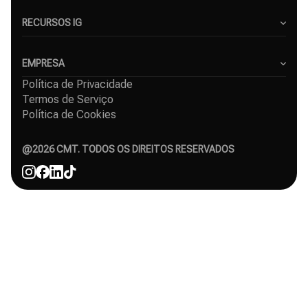
Criadores de Conteúdo
Pequenas Empresas
RECURSOS IG
Freelancers
Blog
Agências de Marketing
Gerador de Hashtags para Instagram
EMPRESA
Serviço de crescimento no Instagram
Política de Privacidade
Sobre Nós
Crescimento orgânico no Instagram
Termos de Serviço
Casos de Sucesso
Seguidores grátis no Instagram
Política de Cookies
Contacto
Comparações
Afiliado
Agência
@
2026
CMT. TODOS OS DIREITOS RESERVADOS