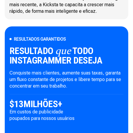
mais recente, a Kicksta te capacita a crescer mais
rápido, de forma mais inteligente e eficaz.
RESULTADOS GARANTIDOS
RESULTADO
TODO
que
INSTAGRAMMER DESEJA
Conquiste mais clientes, aumente suas taxas, garanta
um fluxo constante de projetos e libere tempo para se
concentrar em seu trabalho.
$
13
MILHÕES+
Em custos de publicidade
poupados para nossos usuários