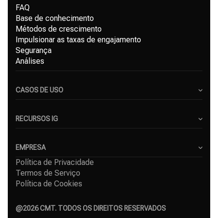
FAQ
Base de conhecimento
Métodos de crescimento
Impulsionar as taxas de engajamento
Segurança
Análises
CASOS DE USO
Criadores de Conteúdo
Pequenas Empresas
RECURSOS IG
Freelancers
Blog
Agências de Marketing
Gerador de Hashtags para Instagram
EMPRESA
Serviço de crescimento no Instagram
Política de Privacidade
Sobre Nós
Crescimento orgânico no Instagram
Termos de Serviço
Casos de Sucesso
Seguidores grátis no Instagram
Política de Cookies
Contacto
Comparações
Afiliado
Agência
@
2026
CMT. TODOS OS DIREITOS RESERVADOS