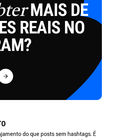
MAIS DE
bter
ES REAIS NO
RAM?
TO
ajamento do que posts sem hashtags. É