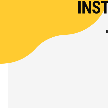
INS
I