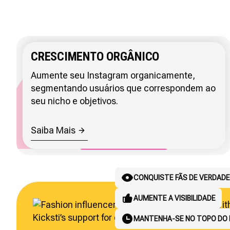
CRESCIMENTO ORGÂNICO
Aumente seu Instagram organicamente,
segmentando usuários que correspondem ao
seu nicho e objetivos.
Saiba Mais
ESCALE O CRESCIMENTO DE CL
ATRAIA CLIENTES
ALCANCE COMPRADORES LO
CONQUISTE FÃS DE VERDADE
SIMPLIFIQUE OS RELATÓRIOS
FECHE MAIS NEGÓCIOS
ECONOMIZE TEMPO
AUMENTE A VISIBILIDADE
GERE RESULTADOS REAIS
FUNCIONA ENQUANTO VOCÊ 
CONQUISTE CLIENTES REGU
MANTENHA-SE NO TOPO DO 