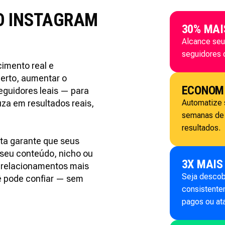
O INSTAGRAM
30% MA
Alcance seu
seguidores 
imento real e
 certo, aumentar o
ECONOMI
eguidores leais — para
za em resultados reais,
Automatize 
semanas de 
resultados.
sta garante que seus
seu conteúdo, nicho ou
3X MAIS
, relacionamentos mais
Seja descob
ê pode confiar — sem
consistente
pagos ou ata