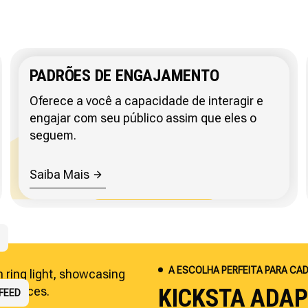
PADRÕES DE ENGAJAMENTO
Oferece a você a capacidade de interagir e
engajar com seu público assim que eles o
seguem.
Saiba Mais
IENTES
CAIS
A ESCOLHA PERFEITA PARA CA
KICKSTA ADA
DORME
LARES
FEED