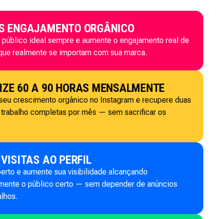
IS ENGAJAMENTO ORGÂNICO
 público ideal sempre e aumente o engajamento real de
que realmente se importam com sua marca.
ZE 60 A 90 HORAS MENSALMENTE
seu crescimento orgânico no Instagram e recupere duas
trabalho completas por mês — sem sacrificar os
 VISITAS AO PERFIL
erto e aumente sua visibilidade alcançando
mente o público certo — sem depender de anúncios
lhos.