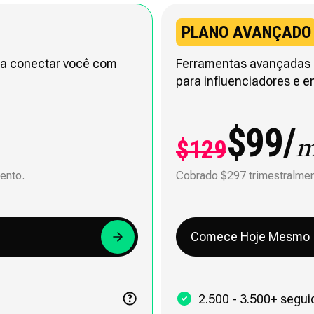
PLANO AVANÇADO
ra conectar você com
Ferramentas avançadas p
para influenciadores e 
$99/
$129
m
ento.
Cobrado $297 trimestralmen
Comece Hoje Mesmo
2.500 - 3.500+ segui