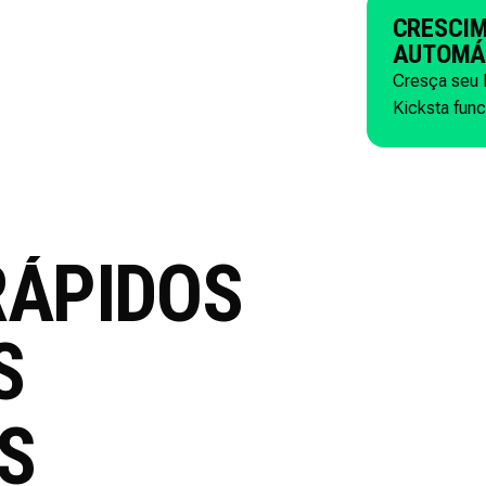
CRESCIM
AUTOMÁ
Cresça seu 
Kicksta fun
RÁPIDOS
S
S