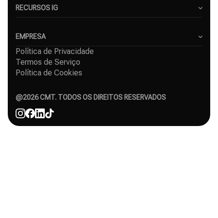
Pequenas Empresas
RECURSOS IG
Freelancers
Blog
Agências de Marketing
Gerador de Hashtags para Instagram
EMPRESA
Serviço de crescimento no Instagram
Política de Privacidade
Sobre Nós
Crescimento orgânico no Instagram
Termos de Serviço
Casos de Sucesso
Seguidores grátis no Instagram
Política de Cookies
Contacto
Comparações
Afiliado
Agência
@
2026
CMT. TODOS OS DIREITOS RESERVADOS