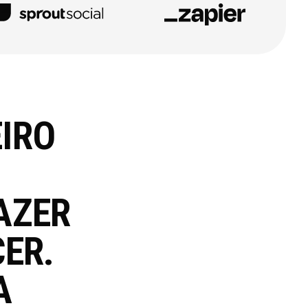
EIRO
AZER
ER.
A