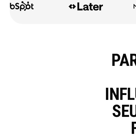
PAR
INF
SE