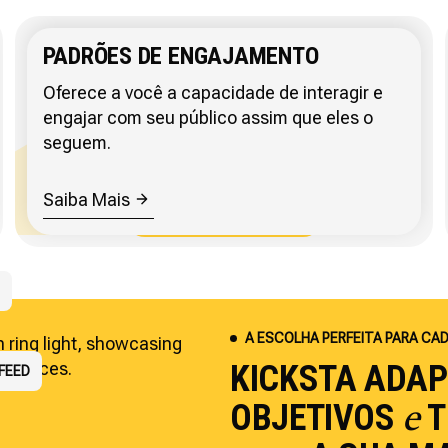
PADRÕES DE ENGAJAMENTO
Oferece a você a capacidade de interagir e
engajar com seu público assim que eles o
seguem.
Saiba Mais
IENTES
CAIS
A ESCOLHA PERFEITA PARA CA
KICKSTA ADA
DORME
LARES
FEED
OBJETIVOS
T
e