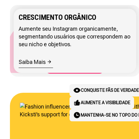
CRESCIMENTO ORGÂNICO
Aumente seu Instagram organicamente,
segmentando usuários que correspondem ao
seu nicho e objetivos.
Saiba Mais
ESCALE O CRESCIMENTO DE CL
ATRAIA CLIENTES
ALCANCE COMPRADORES LO
CONQUISTE FÃS DE VERDADE
SIMPLIFIQUE OS RELATÓRIOS
FECHE MAIS NEGÓCIOS
ECONOMIZE TEMPO
AUMENTE A VISIBILIDADE
GERE RESULTADOS REAIS
FUNCIONA ENQUANTO VOCÊ 
CONQUISTE CLIENTES REGU
MANTENHA-SE NO TOPO DO 