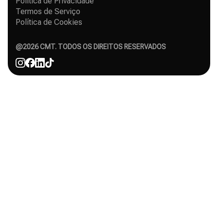
Política de Privacidade
Sobre Nós
Crescimento orgânico no Instagram
Termos de Serviço
Casos de Sucesso
Seguidores grátis no Instagram
Política de Cookies
Contacto
Comparações
Afiliado
Agência
@
2026
CMT. TODOS OS DIREITOS RESERVADOS