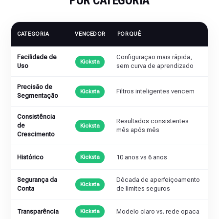
POR CATEGORIA
CATEGORIA
VENCEDOR
PORQUÊ
Facilidade de
Configuração mais rápida,
Kicksta
Uso
sem curva de aprendizado
Precisão de
Filtros inteligentes vencem
Kicksta
Segmentação
Consistência
Resultados consistentes
de
Kicksta
mês após mês
Crescimento
Histórico
10 anos vs 6 anos
Kicksta
Segurança da
Década de aperfeiçoamento
Kicksta
Conta
de limites seguros
Transparência
Modelo claro vs. rede opaca
Kicksta