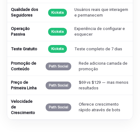
Qualidade dos
Usuários reais que interagem
Kicksta
Seguidores
e permanecem
Operação
Experiência de configurar e
Kicksta
Passiva
esquecer
Teste Gratuito
Teste completo de 7 dias
Kicksta
Promoção de
Rede adiciona camada de
Path Social
Conteúdo
promoção
Preço de
$69 vs $129 — mas menos
Path Social
Primeira Linha
resultados
Velocidade
Oferece crescimento
de
Path Social
rápido através de bots
Crescimento