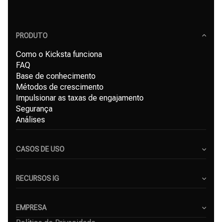
PRODUTO
Como o Kicksta funciona
FAQ
Base de conhecimento
Métodos de crescimento
Impulsionar as taxas de engajamento
Segurança
Análises
CASOS DE USO
Criadores de Conteúdo
Pequenas Empresas
RECURSOS IG
Freelancers
Blog
Agências de Marketing
Gerador de Hashtags para Instagram
EMPRESA
Serviço de crescimento no Instagram