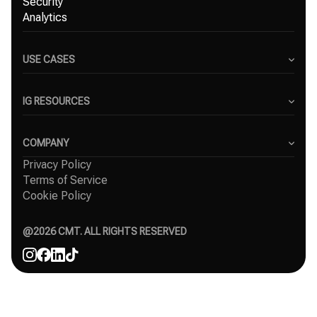
Security
Analytics
USE CASES
Content Creators
Small Businesses
IG RESOURCES
Freelancers
Blog
Marketing Agencies
Instagram Hashtag Generator
COMPANY
Top Instagram growth services
Privacy Policy
About Us
Organic Instagram growth
Terms of Service
Success Stories
Free Instagram followers
Cookie Policy
Contact
Comparisons
Affiliate
Agency
@
2026
CMT. ALL RIGHTS RESERVED