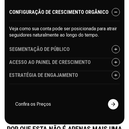
CONFIGURAÇÃO DE CRESCIMENTO ORGÂNICO
Veja como sua conta pode ser posicionada para atrair
seguidores naturalmente ao longo do tempo.
SEGMENTAÇÃO DE PÚBLICO
ACESSO AO PAINEL DE CRESCIMENTO
Construa e explore seu público ideal selecionando
hashtags, concorrentes e perfis relevantes para o seu
ESTRATÉGIA DE ENGAJAMENTO
nicho.
Tenha acesso completo ao seu painel e experimente
como sua estratégia de crescimento é estruturada e
gerenciada.
Tenha acesso completo ao seu painel e experimente
como sua estratégia de crescimento é estruturada e
Confira os Preços
gerenciada.