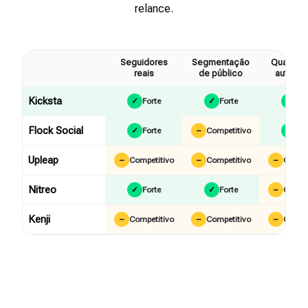
relance.
Seguidores
Segmentação
Qualidad
reais
de público
automa
Kicksta
✓
Forte
✓
Forte
✓
For
Flock Social
✓
Forte
–
Competitivo
✓
For
Upleap
–
Competitivo
–
Competitivo
–
Compet
Nitreo
✓
Forte
✓
Forte
–
Compet
Kenji
–
Competitivo
–
Competitivo
–
Compet